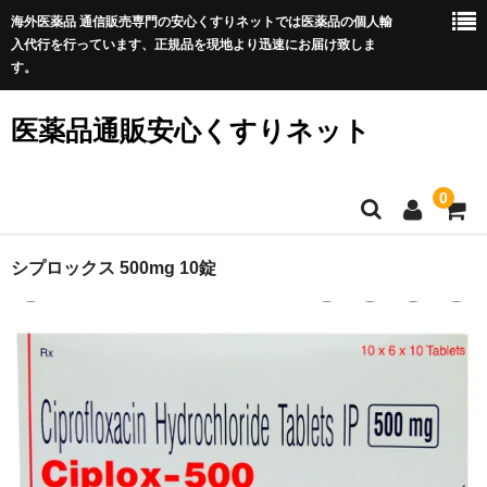
海外医薬品 通信販売専門の安心くすりネットでは医薬品の個人輸
入代行を行っています、正規品を現地より迅速にお届け致しま
す。
医薬品通販安心くすりネット
0
ホーム
シプロックス 500mg 10錠
利用規約
サイトマップ
良くある質問
プライバシーポリシー