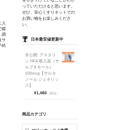
っていただけると思います。
ぜひ、安心くすりネットでの
お買い物をお楽しみくださ
に入
い。
で購
・調
日本最安値更新中
はサ
手続
非公開: アスタリ
ン HFA 吸入器（サ
ルブタモール）
100mcg【サルタ
ノール ジェネリッ
ク】
¥1,480
（税込）
商品カテゴリ