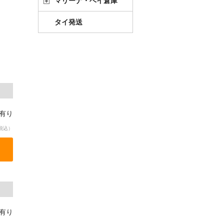
マリーナ・ベイ倉庫
タイ発送
庫有り
税込）
庫有り