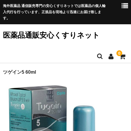
海外医薬品 通信販売専門の安心くすりネットでは医薬品の個人輸
入代行を行っています、正規品を現地より迅速にお届け致しま
す。
医薬品通販安心くすりネット
0
ホーム
ツゲイン5 60ml
利用規約
サイトマップ
良くある質問
プライバシーポリシー