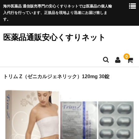
海外医薬品 通信販売専門の安心くすりネットでは医薬品の個人輸
入代行を行っています、正規品を現地より迅速にお届け致しま
す。
医薬品通販安心くすりネット
0
ホーム
トリム Z（ゼニカルジェネリック）120mg 30錠
利用規約
サイトマップ
良くある質問
プライバシーポリシー