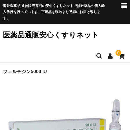
海外医薬品 通信販売専門の安心くすりネットでは医薬品の個人輸
入代行を行っています、正規品を現地より迅速にお届け致しま
す。
医薬品通販安心くすりネット
0
ホーム
フェルチジン5000 IU
利用規約
サイトマップ
良くある質問
プライバシーポリシー