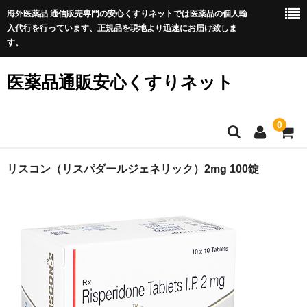
海外医薬品 通信販売専門の安心くすりネットでは医薬品の個人輸
入代行を行っています、正規品を現地より迅速にお届け致しま
す。
医薬品通販安心くすりネット
0
ホーム
リスコン（リスパダールジェネリック）2mg 100錠
利用規約
サイトマップ
良くある質問
プライバシーポリシー