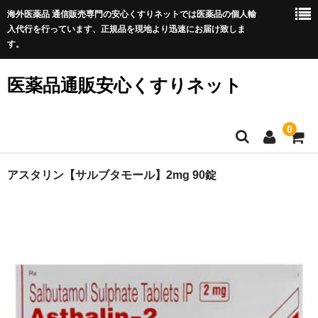
海外医薬品 通信販売専門の安心くすりネットでは医薬品の個人輸
入代行を行っています、正規品を現地より迅速にお届け致しま
す。
医薬品通販安心くすりネット
0
ホーム
アスタリン【サルブタモール】2mg 90錠
利用規約
サイトマップ
良くある質問
プライバシーポリシー