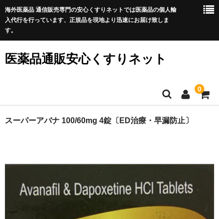
海外医薬品 通信販売専門の安心くすりネットでは医薬品の個人輸
入代行を行っています、正規品を現地より迅速にお届け致しま
す。
医薬品通販安心くすりネット
0
ホーム
スーパーアバナ 100/60mg 4錠〔ED治療・早漏防止〕
利用規約
サイトマップ
良くある質問
プライバシーポリシー