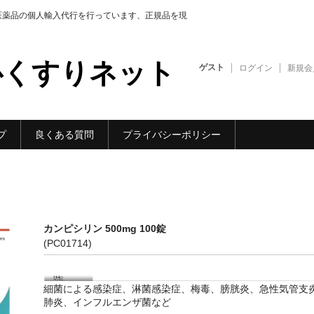
医薬品の個人輸入代行を行っています、正規品を現
心くすりネット
ゲスト
ログイン
新規会
プ
良くある質問
プライバシーポリシー
カンピシリン 500mg 100錠
(PC01714)
細菌による感染症、淋菌感染症、梅毒、膀胱炎、急性気管支
肺炎、インフルエンザ菌など