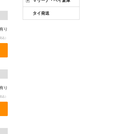
マリーナ・ベイ倉庫
タイ発送
庫有り
税込）
庫有り
税込）