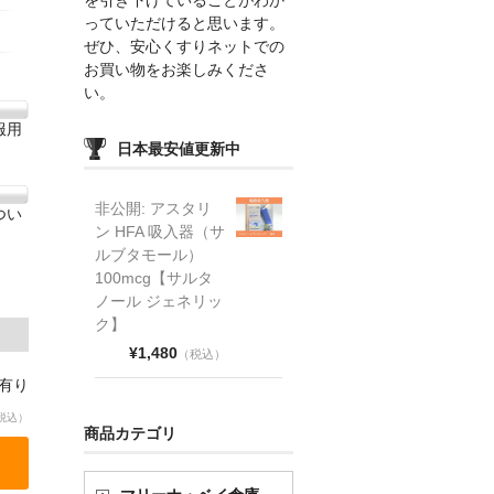
っていただけると思います。
ぜひ、安心くすりネットでの
お買い物をお楽しみくださ
い。
服用
日本最安値更新中
非公開: アスタリ
つい
ン HFA 吸入器（サ
ルブタモール）
100mcg【サルタ
ノール ジェネリッ
ク】
¥1,480
（税込）
庫有り
税込）
商品カテゴリ