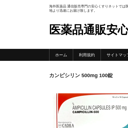
海外医薬品 通信販売専門の安心くすりネットでは
地より迅速にお届け致します。
医薬品通販安
ホーム
利用規約
サイトマッ
カンピシリン 500mg 100錠