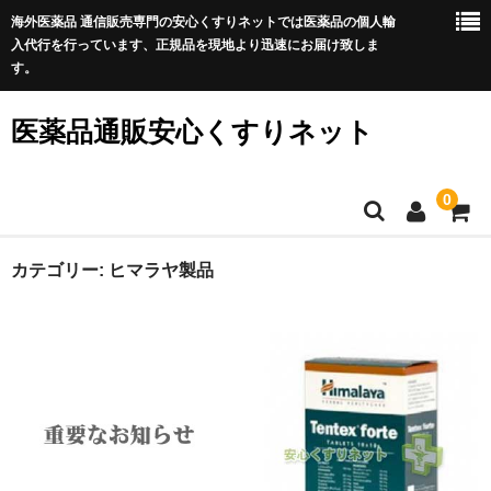
海外医薬品 通信販売専門の安心くすりネットでは医薬品の個人輸
入代行を行っています、正規品を現地より迅速にお届け致しま
す。
医薬品通販安心くすりネット
0
ホーム
カテゴリー:
ヒマラヤ製品
利用規約
サイトマップ
良くある質問
プライバシーポリシー