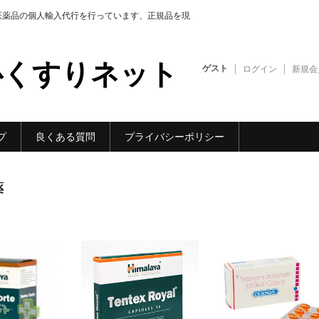
医薬品の個人輸入代行を行っています、正規品を現
心くすりネット
ゲスト
ログイン
新規会
プ
良くある質問
プライバシーポリシー
薬