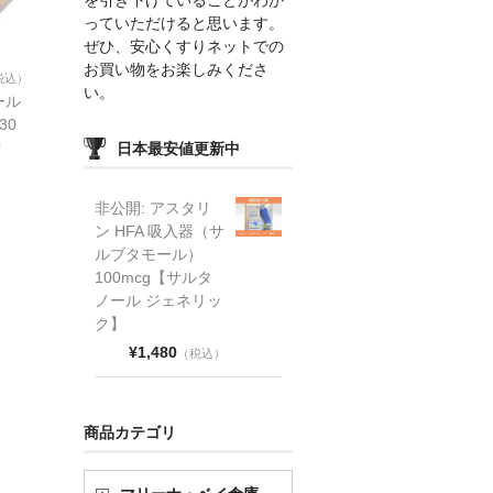
っていただけると思います。
ぜひ、安心くすりネットでの
お買い物をお楽しみくださ
税込）
い。
ール
30
増
日本最安値更新中
非公開: アスタリ
ン HFA 吸入器（サ
ルブタモール）
100mcg【サルタ
ノール ジェネリッ
ク】
¥1,480
（税込）
商品カテゴリ