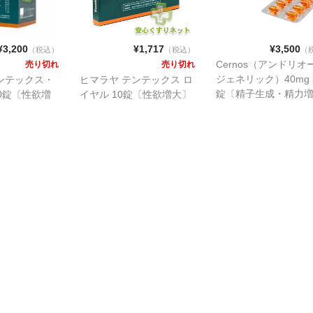
¥3,200
¥1,717
¥3,500
（税込）
（税込）
（
Cernos（アンドリオ
売り切れ
売り切れ
ジェネリック）40mg 
ンテックス・
ヒマラヤ テンテックス ロ
錠〔精子生成・精力
00錠〔性欲増
イヤル 10錠〔性欲増大〕
強〕