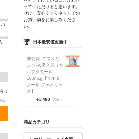
っていただけると思います。
ぜひ、安心くすりネットでの
お買い物をお楽しみくださ
して
い。
気、
日本最安値更新中
非公開: アスタリ
ン HFA 吸入器（サ
ルブタモール）
100mcg【サルタ
ノール ジェネリッ
庫有り
ク】
¥1,480
（税込）
税込）
商品カテゴリ