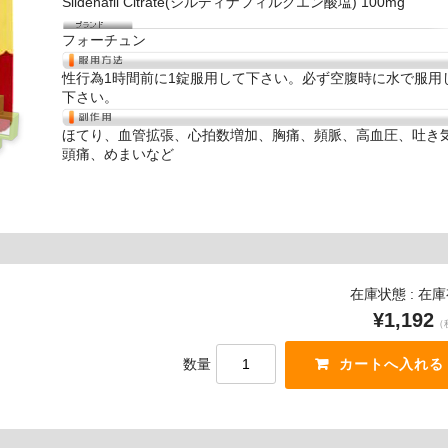
Sildenafil Citrate(シルディナフィルクエン酸塩) 100mg
フォーチュン
性行為1時間前に1錠服用して下さい。必ず空腹時に水で服用
下さい。
ほてり、血管拡張、心拍数増加、胸痛、頻脈、高血圧、吐き
頭痛、めまいなど
在庫状態 : 在
¥1,192
（
数量