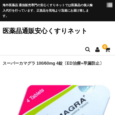
海外医薬品 通信販売専門の安心くすりネットでは医薬品の個人輸
入代行を行っています、正規品を現地より迅速にお届け致しま
す。
医薬品通販安心くすりネット
0
ホーム
スーパーカマグラ 100/60mg 4錠〔ED治療+早漏防止〕
利用規約
サイトマップ
良くある質問
プライバシーポリシー