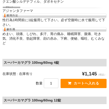
クエン酸シルデナフィル、ダポキセチン
アジャンタファーマ
性行為1時間前に1錠服用して下さい。必ず空腹時に水で服用して下
さい。
めまい、頭痛、しびれ、多汗、胃の痛み、睡眠障害、腹痛、吐き
気、消化不良、勃起障害、顔の赤み、下痢、便秘、嘔吐、むくみな
ど
スーパーカマグラ 100mg/60mg 4錠
¥1,145
在庫状態 : 在庫有り
（税込）
数量
スーパーカマグラ 100mg/60mg 12錠