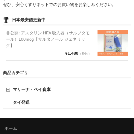
ぜひ、安心くすりネットでのお買い物をお楽しみください。
日本最安値更新中
非公開: アスタリン HFA 吸入器（サルブタモ
ール）100mcg【サルタノール ジェネリッ
ク】
¥1,480
（税込）
商品カテゴリ
マリーナ・ベイ倉庫
タイ発送
ホーム