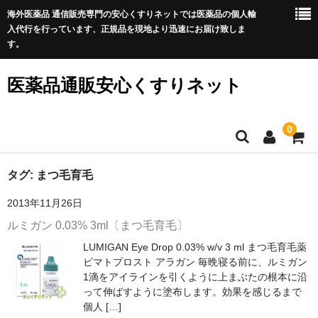
海外医薬品 通信販売専門の安心くすりネットでは医薬品の個人輸
入代行を行っています、正規品を現地より迅速にお届け致しま
す。
医薬品通販安心くすりネット
0
ホーム
タグ:
まつ毛育毛
2013年11月26日
利用規約
ルミガン 0.03% 3ml〔まつ毛育毛〕
サイトマップ
LUMIGAN Eye Drop 0.03% w/v 3 ml まつ毛育毛薬
ビマトプロスト アラガン 毎晩寝る前に、ルミガン
良くある質問
1滴をアイラインを引くように上まぶたの根本に沿
って伸ばすように塗布します。効果を感じるまで
プライバシーポリシー
個人 […]