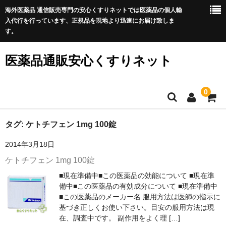
海外医薬品 通信販売専門の安心くすりネットでは医薬品の個人輸
入代行を行っています、正規品を現地より迅速にお届け致しま
す。
医薬品通販安心くすりネット
0
ホーム
タグ:
ケトチフェン 1mg 100錠
2014年3月18日
利用規約
ケトチフェン 1mg 100錠
サイトマップ
■現在準備中■この医薬品の効能について ■現在準
備中■この医薬品の有効成分について ■現在準備中
良くある質問
■この医薬品のメーカー名 服用方法は医師の指示に
基づき正しくお使い下さい。目安の服用方法は現
プライバシーポリシー
在、調査中です。 副作用をよく理 […]