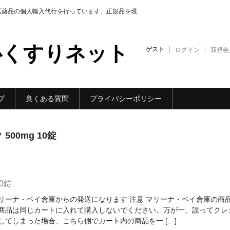
医薬品の個人輸入代行を行っています、正規品を現
心くすりネット
ゲスト
ログイン
新規会
プ
良くある質問
プライバシーポリシー
00mg 10錠
0錠
リーナ・ベイ倉庫からの発送になります 注意 マリーナ・ベイ倉庫の商
商品は同じカートに入れて購入しないでください。万が一、誤ってクレ
してしまった場合、こちら側でカート内の商品を一 […]