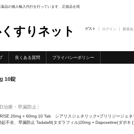
医薬品の個人輸入代行を行っています、正規品を現
心くすりネット
ゲスト
ログイン
新規会
プ
良くある質問
プライバシーポリシー
 10錠
〔ED治療・早漏防止〕
DARISE 20mg + 60mg 10 Tab シアリスジェネリック+プリリジージェ
不全、早漏防止 Tadalafil(タダラフィル)20mg + Dapoxetine(ダポキ [