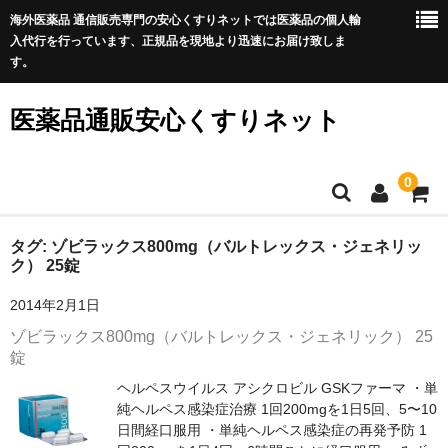
海外医薬品 通信販売専門の安心くすりネットでは医薬品の個人輸
入代行を行っています、正規品を現地より迅速にお届け致しま
す。
医薬品通販安心くすりネット
0
ホーム
タグ:
ゾビラックス800mg（バルトレックス・ジェネリッ
ク） 25錠
利用規約
2014年2月1日
サイトマップ
ゾビラックス800mg（バルトレックス・ジェネリック） 25
錠
良くある質問
ヘルペスウイルス アシクロビル GSKファーマ ・単
純ヘルペス感染症治療 1回200mgを1日5回、5〜10
プライバシーポリシー
日間経口服用 ・単純ヘルペス感染症の再発予防 1