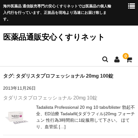
海外医薬品 通信販売専門の安心くすりネットでは医薬品の個人輸
入代行を行っています、正規品を現地より迅速にお届け致しま
す。
医薬品通販安心くすりネット
0
ホーム
タグ:
タダリスタプロフェッショナル 20mg 100錠
2013年11月26日
利用規約
タダリスタプロフェッショナル 20mg 10錠
サイトマップ
Tadalista Professional 20 mg 10 tabs/blister 勃起不
全、ED治療 Tadalafil(タダラフィル)20mg フォーチ
良くある質問
ュン 性行為3時間前に1錠服用して下さい。 ほて
り、血管拡 […]
プライバシーポリシー