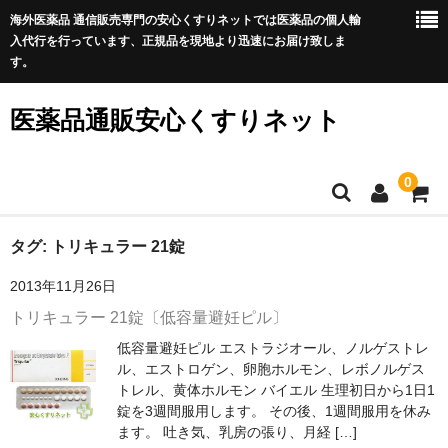
海外医薬品 通信販売専門の安心くすりネットでは医薬品の個人輸
入代行を行っています、正規品を現地より迅速にお届け致しま
す。
医薬品通販安心くすりネット
0
ホーム
タグ:
トリキュラー 21錠
2013年11月26日
利用規約
トリキュラー 21錠〔低容量避妊ピル〕
サイトマップ
低容量避妊ピル エストラジオール、ノルゲストレ
ル、エストロゲン、卵胞ホルモン、レボノルゲス
良くある質問
トレル、黄体ホルモン バイエル 生理初日から1日1
錠を3週間服用します。 その後、1週間服用を休み
プライバシーポリシー
ます。 吐き気、乳房の張り、月経 […]