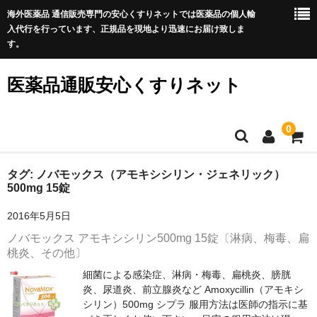
海外医薬品 通信販売専門の安心くすりネットでは医薬品の個人輸
入代行を行っています、正規品を現地より迅速にお届け致しま
す。
医薬品通販安心くすりネット
0
ホーム
タグ:
ノバモックス（アモキシシリン・ジェネリック）
500mg 15錠
利用規約
2016年5月5日
サイトマップ
ノバモックス アモキシシリン500mg 15錠〔淋病、梅毒、扁
桃炎、その他〕
良くある質問
細菌による感染症、淋病・梅毒、扁桃炎、膀胱
炎、尿道炎、前立腺炎など Amoxycillin（アモキシ
プライバシーポリシー
シリン）500mg シプラ 服用方法は医師の指示に基