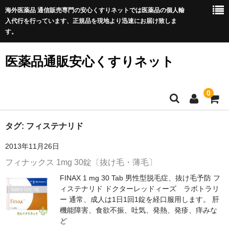
海外医薬品 通信販売専門の安心くすりネットでは医薬品の個人輸
入代行を行っています、正規品を現地より迅速にお届け致しま
す。
医薬品通販安心くすりネット
0
ホーム
タグ:
フィステナリド
2013年11月26日
利用規約
フィナックス 1mg 30錠〔抜け毛・薄毛〕
サイトマップ
FINAX 1 mg 30 Tab 男性型脱毛症、抜け毛予防 フ
ィステナリド ドクターレッドィーズ ラボトラリ
良くある質問
ー 通常、成人は1日1回1錠を経口服用します。 肝
機能障害、食欲不振、吐気、発熱、発疹、痒みな
プライバシーポリシー
ど