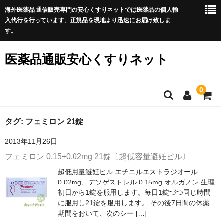
海外医薬品 通信販売専門の安心くすりネットでは医薬品の個人輸
入代行を行っています、正規品を現地より迅速にお届け致しま
す。
医薬品通販安心くすりネット
0
ホーム
タグ:
フェミロン 21錠
2013年11月26日
利用規約
フェミロン 0.15+0.02mg 21錠〔超低容量避妊ピル〕
サイトマップ
超低用量避妊ピル エチニルエストラジオール
0.02mg、デソゲストレル 0.15mg オルガノン 生理
良くある質問
初日から1錠を服用します。毎日1錠づつ同じ時間
に服用し21錠を服用します。 その後7日間の休薬
プライバシーポリシー
期間をおいて、次のシー […]