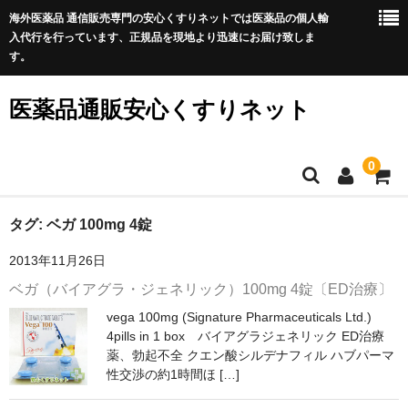
海外医薬品 通信販売専門の安心くすりネットでは医薬品の個人輸
入代行を行っています、正規品を現地より迅速にお届け致しま
す。
医薬品通販安心くすりネット
0
ホーム
タグ:
ベガ 100mg 4錠
2013年11月26日
利用規約
ベガ（バイアグラ・ジェネリック）100mg 4錠〔ED治療〕
サイトマップ
vega 100mg (Signature Pharmaceuticals Ltd.)
4pills in 1 box バイアグラジェネリック ED治療
良くある質問
薬、勃起不全 クエン酸シルデナフィル ハブパーマ
性交渉の約1時間ほ […]
プライバシーポリシー