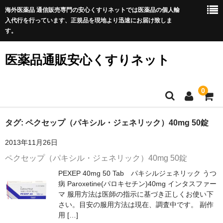
海外医薬品 通信販売専門の安心くすりネットでは医薬品の個人輸
入代行を行っています、正規品を現地より迅速にお届け致しま
す。
医薬品通販安心くすりネット
0
ホーム
タグ:
ペクセップ（パキシル・ジェネリック）40mg 50錠
2013年11月26日
利用規約
ペクセップ（パキシル・ジェネリック）40mg 50錠
サイトマップ
PEXEP 40mg 50 Tab パキシルジェネリック うつ
病 Paroxetine(パロキセチン)40mg インタスファー
良くある質問
マ 服用方法は医師の指示に基づき正しくお使い下
さい。目安の服用方法は現在、調査中です。 副作
プライバシーポリシー
用 […]