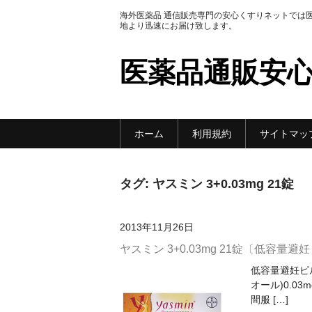
海外医薬品 通信販売専門の安心くすりネットでは
地より迅速にお届け致します。
医薬品通販安
ホーム
利用規約
サイトマッ
タグ:
ヤスミン 3+0.03mg 21錠
2013年11月26日
ヤスミン 3+0.03mg 21錠〔低容量避
低容量避妊ピル D
オール)0.0
間服 […]