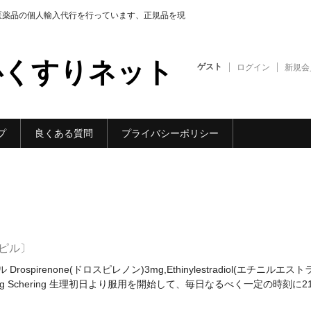
医薬品の個人輸入代行を行っています、正規品を現
心くすりネット
ゲスト
ログイン
新規会
プ
良くある質問
プライバシーポリシー
妊ピル〕
rospirenone(ドロスピレノン)3mg,Ethinylestradiol(エチニルエスト
3mg Schering 生理初日より服用を開始して、毎日なるべく一定の時刻に2