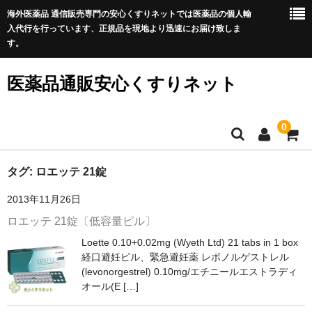
海外医薬品 通信販売専門の安心くすりネットでは医薬品の個人輸
入代行を行っています、正規品を現地より迅速にお届け致しま
す。
医薬品通販安心くすりネット
0
ホーム
タグ:
ロエッテ 21錠
2013年11月26日
利用規約
ロエッテ 21錠〔低容量ピル〕
サイトマップ
Loette 0.10+0.02mg (Wyeth Ltd) 21 tabs in 1 box
経口避妊ピル、緊急避妊薬 レボノルゲストレル
良くある質問
(levonorgestrel) 0.10mg/エチニールエストラディ
オール(E […]
プライバシーポリシー