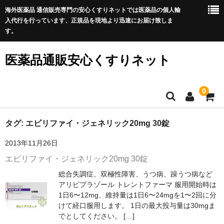
海外医薬品 通信販売専門の安心くすりネットでは医薬品の個人輸
入代行を行っています、正規品を現地より迅速にお届け致しま
す。
医薬品通販安心くすりネット
0
ホーム
タグ:
エビリファイ・ジェネリック20mg 30錠
2013年11月26日
利用規約
エビリファイ・ジェネリック20mg 30錠
サイトマップ
総合失調症、双極性障害、うつ病、躁うつ病など
アリピプラゾール トレントファーマ 服用開始時は
良くある質問
1日6〜12mg、維持量は1日6〜24mgを1〜2回に分
けて経口服用します。 1日の最大投与量は30mgま
プライバシーポリシー
でとしてください。 […]